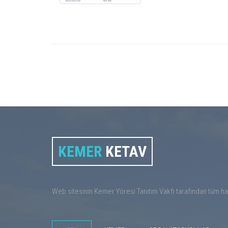
KEMER
KETAV
Web sitesinin Kemer Yöresi Tanıtım Vakfı tarafından tüm hakl