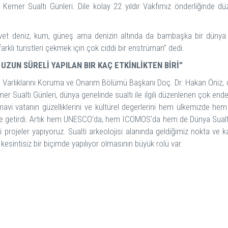
 Kemer Sualtı Günleri. Dile kolay 22 yıldır Vakfımız önderliğinde dü
i. Evet deniz, kum, güneş ama denizin altında da bambaşka bir dü
, farklı turistleri çekmek için çok ciddi bir enstrüman” dedi.
 UZUN SÜRELİ YAPILAN BIR KAÇ ETKİNLİKTEN BİRİ”
r Varlıklarını Koruma ve Onarım Bölümü Başkanı Doç. Dr. Hakan Öniz, düz
er Sualtı Günleri, dünya genelinde sualtı ile ilgili düzenlenen çok ende
de mavi vatanın güzelliklerini ve kültürel degerlerini hem ülkemizde h
erlere getirdi. Artık hem UNESCO'da, hem ICOMOS'da hem de Dünya Sua
i projeler yapıyoruz. Sualti arkeolojisi alanında geldiğimiz nokta ve
ır kesintisiz bir biçimde yapılıyor olmasının büyük rolü var.