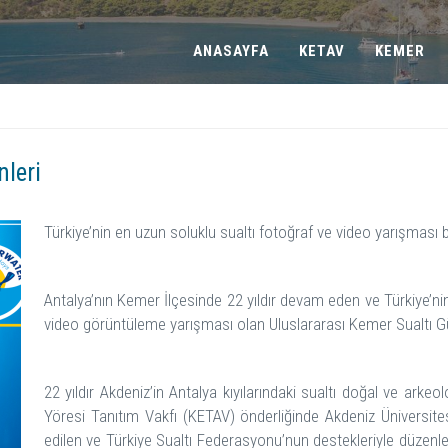
ANASAYFA
KETAV
KEMER
nleri
Türkiye’nin en uzun soluklu sualtı fotoğraf ve video yarışması b
Antalya’nın Kemer İlçesinde 22 yıldır devam eden ve Türkiye’nin 
video görüntüleme yarışması olan Uluslararası Kemer Sualtı Gün
22 yıldır Akdeniz’in Antalya kıyılarındaki sualtı doğal ve arke
Yöresi Tanıtım Vakfı (KETAV) önderliğinde Akdeniz Üniversitesi
edilen ve Türkiye Sualtı Federasyonu’nun destekleriyle düzenl