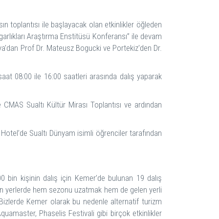
 toplantısı ile başlayacak olan etkinlikler öğleden
arlıkları Araştırma Enstitüsü Konferansı” ile devam
a'dan Prof Dr. Mateusz Bogucki ve Portekiz'den Dr.
at 08:00 ile 16:00 saatleri arasında dalış yaparak
CMAS Sualtı Kültür Mirası Toplantısı ve ardından
tel’de Sualtı Dünyam isimli öğrenciler tarafından
00 bin kişinin dalış için Kemer’de bulunan 19 dalış
şayan yerlerde hem sezonu uzatmak hem de gelen yerli
 Bizlerde Kemer olarak bu nedenle alternatif turizm
amaster, Phaselis Festivali gibi birçok etkinlikler