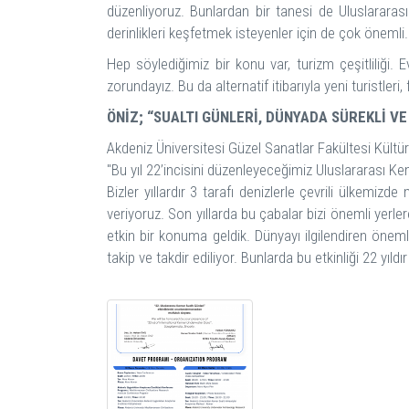
düzenliyoruz. Bunlardan bir tanesi de Uluslararası
derinlikleri keşfetmek isteyenler için de çok önemli.
Hep söylediğimiz bir konu var, turizm çeşitliliğ
zorundayız. Bu da alternatif itibarıyla yeni turistleri
ÖNİZ; “SUALTI GÜNLERİ, DÜNYADA SÜREKLİ VE
Akdeniz Üniversitesi Güzel Sanatlar Fakültesi Kültü
"Bu yıl 22’incisini düzenleyeceğimiz Uluslararası Kem
Bizler yıllardır 3 tarafı denizlerle çevrili ülkemiz
veriyoruz. Son yıllarda bu çabalar bizi önemli y
etkin bir konuma geldik. Dünyayı ilgilendiren öneml
takip ve takdir ediliyor. Bunlarda bu etkinliği 22 yıld