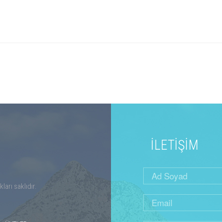
İLETİŞİM
arı saklıdır.