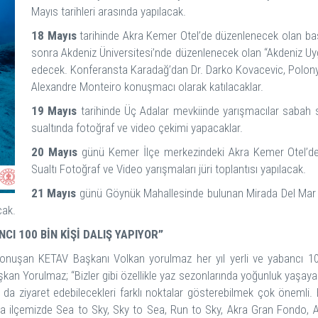
Mayıs tarihleri arasında yapılacak.
18 Mayıs
tarihinde Akra Kemer Otel’de düzenlenecek olan basın
sonra Akdeniz Üniversitesi’nde düzenlenecek olan “Akdeniz Uyg
edecek. Konferansta Karadağ’dan Dr. Darko Kovacevic, Polony
Alexandre Monteiro konuşmacı olarak katılacaklar.
19 Mayıs
tarihinde Üç Adalar mevkiinde yarışmacılar sabah sa
sualtında fotoğraf ve video çekimi yapacaklar.
20 Mayıs
günü Kemer İlçe merkezindeki Akra Kemer Otel’de 
Sualtı Fotoğraf ve Video yarışmaları jüri toplantısı yapılacak.
21 Mayıs
günü Göynük Mahallesinde bulunan Mirada Del Mar Ho
cak.
CI 100 BİN KİŞİ DALIŞ YAPIYOR”
li konuşan KETAV Başkanı Volkan yorulmaz her yıl yerli ve yabancı 1
. Başkan Yorulmaz; “Bizler gibi özellikle yaz sezonlarında yoğunluk ya
ya da ziyaret edebilecekleri farklı noktalar gösterebilmek çok önemli.
a ilçemizde Sea to Sky, Sky to Sea, Run to Sky, Akra Gran Fondo, Aqu