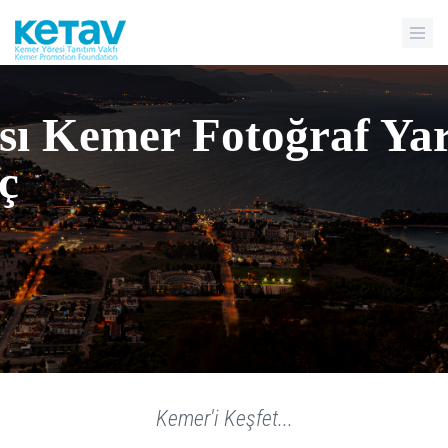
sı Kemer Fotoğraf Yar
ç
Kemer'i Keşfet...